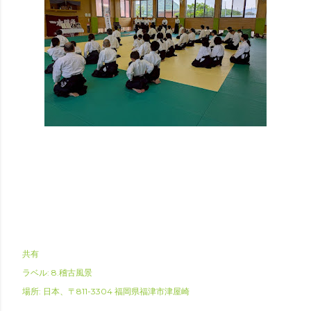
共有
ラベル:
8.稽古風景
場所:
日本、〒811-3304 福岡県福津市津屋崎