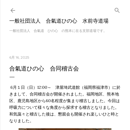
スキップしてメイン 
一般社団法人 合氣道ひの心 水前寺道場
一般社団法人 合氣道 ひの心 の熊本に在る支部道場です。
6月 16, 2025
合氣道ひの心 合同稽古会
6月１日（日）12:00～ 津屋埼武道館（福岡県福津市）に於
きまして、合同稽古会が開催されました。福岡地区、熊本地
区、鹿児島地区から60名程度が集まり稽古しました。今回は
呼吸力について様々な角度から探求する稽古となりました。
和気藹々と稽古した後は、懇親会も開催され楽しいひと時と
なりました。