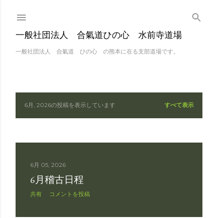
スキップしてメイン 
一般社団法人 合氣道ひの心 水前寺道場
一般社団法人 合氣道 ひの心 の熊本に在る支部道場です。
6月, 2026の投稿を表示しています
すべて表示
投
稿
6月 05, 2026
6月稽古日程
共有
コメントを投稿