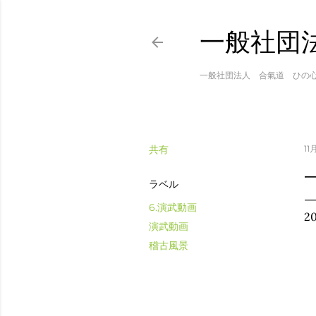
一般社団
一般社団法人 合氣道 ひの
共有
11月
ラベル
6.演武動画
2
演武動画
稽古風景