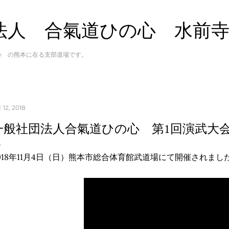
スキップしてメイン コンテンツに移動
法人 合氣道ひの心 水前
心 の熊本に在る支部道場です。
 12, 2018
一般社団法人合氣道ひの心 第1回演武大
018年11月4日（日）熊本市総合体育館武道場にて開催されまし