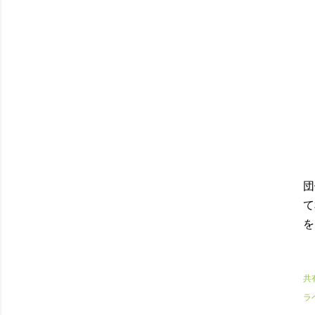
団
て
を
共
ラ