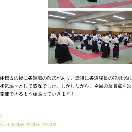
体稽古の後に各道場の演武があり、最後に各道場長の説明演武
和気藹々として盛況でした。しかしながら、今回の反省点を次
開催できるよう頑張っていきます！
有
ベル:
6.演武動画
演武動画
稽古風景