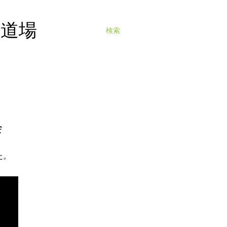
寺道場
検索
会
た。