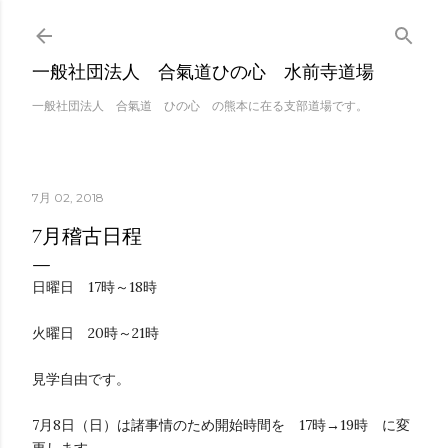
スキップしてメイン 
一般社団法人 合氣道ひの心 水前寺道場
一般社団法人 合氣道 ひの心 の熊本に在る支部道場です。
7月 02, 2018
7月稽古日程
日曜日 17時～18時
火曜日 20時～21時
見学自由です。
7月8日（日）は諸事情のため開始時間を 17時→19時 に変