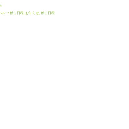
有
ベル:
7.稽古日程
お知らせ
稽古日程