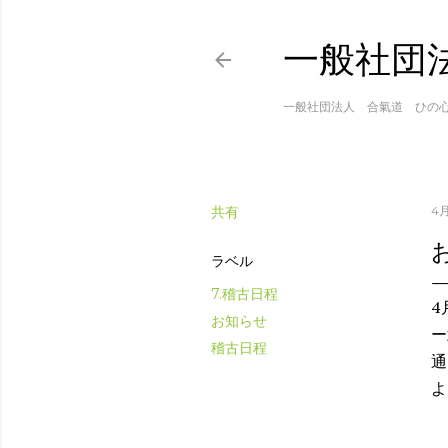
一般社団
一般社団法人 合氣道 ひの
共有
4月
ラベル
7.稽古日程
4
お知らせ
ー
稽古日程
通
よ