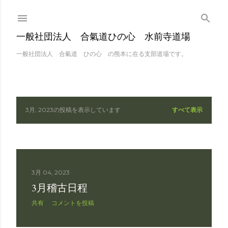
スキップしてメイン 
一般社団法人 合氣道ひの心 水前寺道場
一般社団法人 合氣道 ひの心 の熊本に在る支部道場です。
3月, 2023の投稿を表示しています
すべて表示
投
稿
3月 04, 2023
3月稽古日程
共有
コメントを投稿