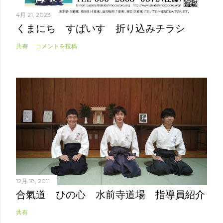
4月 21, 2023
くまにち すぱいす 折り込みチラシ
共有
コメントを投稿
12月 18, 2011
合氣道 ひの心 水前寺道場 指導員紹介
共有