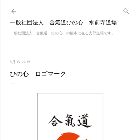
スキップしてメイン 
一般社団法人 合氣道ひの心 水前寺道場
一般社団法人 合氣道 ひの心 の熊本に在る支部道場です。
5月 15, 2018
ひの心 ロゴマーク