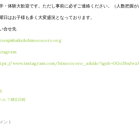
学・体験大歓迎です。ただし事前に必ずご連絡ください。（人数把握が
曜日はお子様も多く大変盛況となっております。
い合せ先
izenji@aikidohinococoro.org
stagram
tps://www.instagram.com/hinococoro_aikido?igsh=OGo3bnJwa
有
ベル:
7.稽古日程
メント