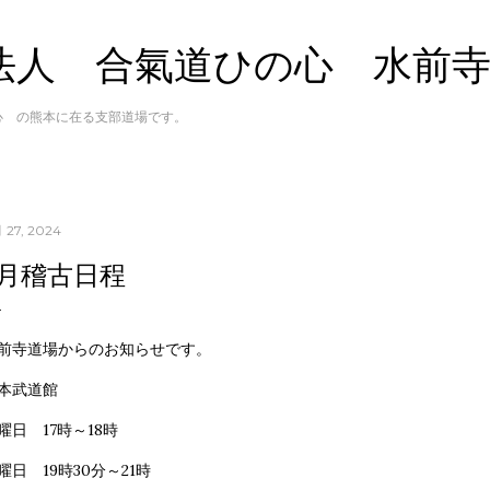
スキップしてメイン コンテンツに移動
法人 合氣道ひの心 水前
心 の熊本に在る支部道場です。
 27, 2024
9月稽古日程
前寺道場からのお知らせです。
本武道館
曜日 17時～18時
曜日 19時30分～21時