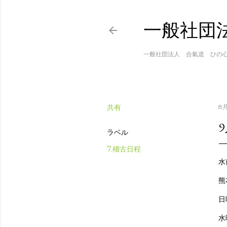
一般社団
一般社団法人 合氣道 ひの
共有
8月
ラベル
7.稽古日程
水
熊
日
水