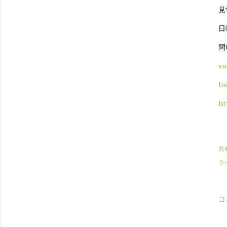
見
日
問
su
In
ht
共
ラ
コ