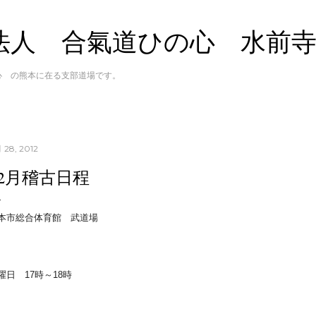
スキップしてメイン コンテンツに移動
法人 合氣道ひの心 水前
心 の熊本に在る支部道場です。
月 28, 2012
12月稽古日程
本市総合体育館 武道場
曜日 17時～18時