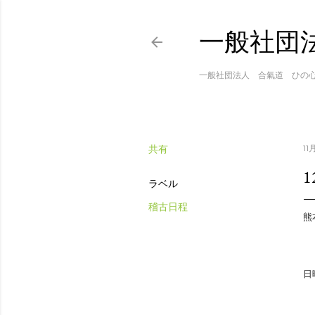
一般社団
一般社団法人 合氣道 ひの
共有
11
ラベル
稽古日程
熊
日