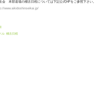
生会 本部道場の稽古日程については下記公式HPをご参照下さい。
p://www.aikidoshinseikai.jp/
有
ベル:
稽古日程