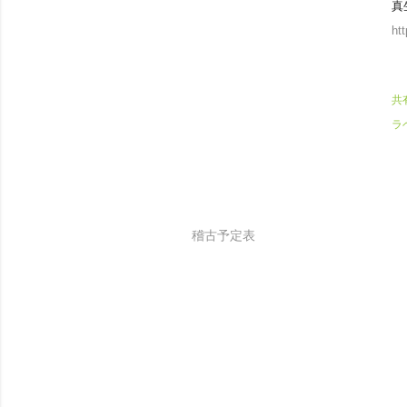
真
htt
共
ラ
稽古予定表