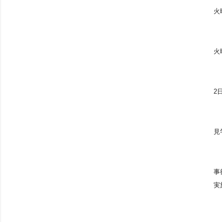
火
火
2
見
事
実